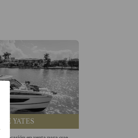
 DE YATES
.
de ocasión en venta para que