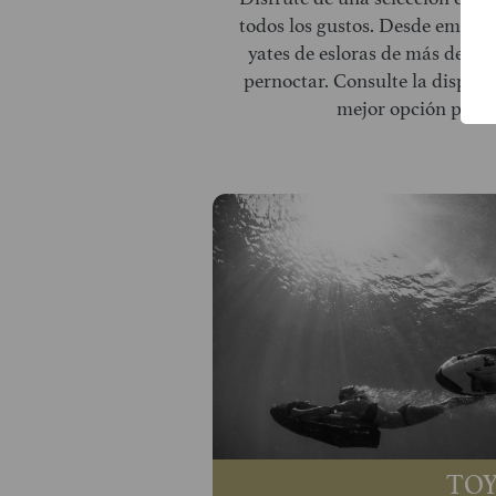
todos los gustos. Desde embarc
yates de esloras de más de 40
pernoctar. Consulte la disponi
mejor opción para 
TOY